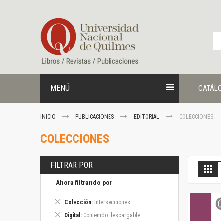
Ir
al
contenido
MENÚ
CATÁL
INICIO
PUBLICACIONES
EDITORIAL
COLECCIONES
COLECCIONES
FILTRAR POR
V
Gril
c
Ahora filtrando por
Eliminar
Colección
Intersecciones
este
Eliminar
Digital
Contenido descargable
artículo