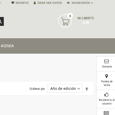
FAVORITOS
CREAR UNA CUENTA
INICIAR SESIÓN
0
MI CARRITO
BUSCAR
0.00
AGENDA
Contacto
Puntos de
venta
Establecer
Ordenar por
dirección
descendente
Asistencia al
usuario