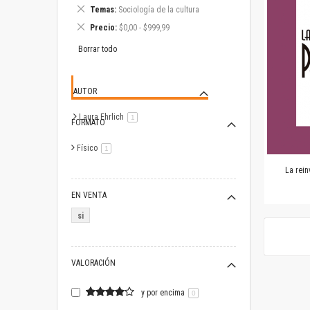
este
Eliminar
Temas
Sociología de la cultura
artículo
este
Eliminar
Precio
$0,00 - $999,99
artículo
este
artículo
Borrar todo
AUTOR
Laura Ehrlich
artículo
1
FORMATO
Físico
artículo
1
La rein
EN VENTA
si
VALORACIÓN
y por encima
0