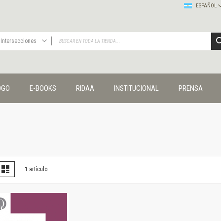
ESPAÑOL
Intersecciones
TODAS
Publicaciones
OGO
E-BOOKS
RIDAA
INSTITUCIONAL
PRENSA
Editorial
Colecciones
Administración y economía
Coedición UNQ / Clacso
Coedición UNQ / UNC
Comunicación y cultura
Crímenes y violencias
er
la
Lista
1
artículo
omo
Cuadernos universitarios
Derechos humanos
Ediciones especiales
Géneros