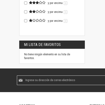
y por encima
0
y por encima
0
y por encima
0
MI LISTA DE FAVORITOS
No tiene ningún elemento en su lista de
favoritos.
Suscríbase
al
boletín
informativo: