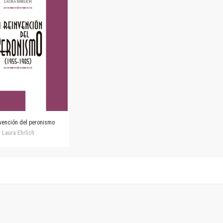
Horizontes en las artes
La ideología argentina y latinoamericana
Las ciudades y las ideas
Serie Nuevas aproximaciones
Serie Clásicos latinoamericanos
Medios&redes
Música y ciencia
Serie Arte sonoro
Nuevos enfoques en ciencia y tecnología
Sociedad-tecnología-ciencia
vención del peronismo
Serie digital
Laura Ehrlich
Territorio y acumulación: conflictividades y alternativas
Textos y lecturas en ciencias sociales
Serie Punto de encuentros
Publicaciones periódicas
Prismas
Redes
Revista de Ciencias Sociales. Primera época