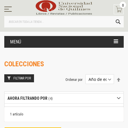
Ir
0
al
contenido
BUS
MENÚ
COLECCIONES
FILTRAR POR
Estab
Ordenar por
dire
desc
AHORA FILTRANDO POR
1
artículo