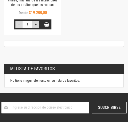
vitales, más allá de las intenciones
de los adultos que los rodean.
$19.200,00
Desde
-
+
MI LISTA DE FAVORITOS
No tiene ningún elemento en su lista de favoritos.
Suscríbase
SUSCRIBIRSE
al
boletín
informativo: