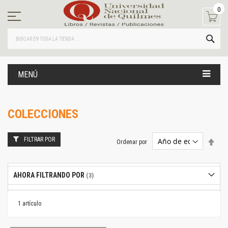
Ir
0
al
contenido
BUS
MENÚ
COLECCIONES
FILTRAR POR
Estab
Ordenar por
dire
desc
AHORA FILTRANDO POR
1
artículo