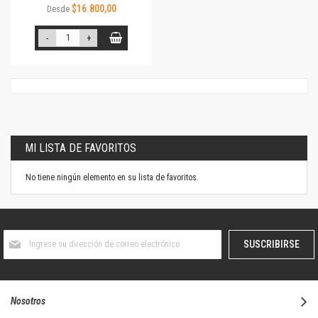
$16.800,00
Desde
-
+
MI LISTA DE FAVORITOS
No tiene ningún elemento en su lista de favoritos.
Suscríbase
SUSCRIBIRSE
al
boletín
informativo:
Nosotros