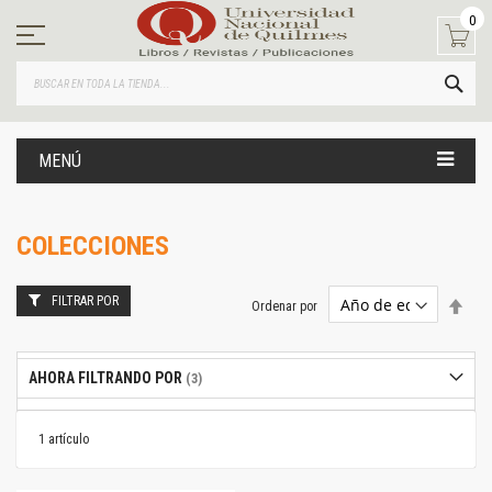
Ir
0
al
contenido
BUS
MENÚ
COLECCIONES
FILTRAR POR
Estab
Ordenar por
dire
desc
AHORA FILTRANDO POR
1
artículo