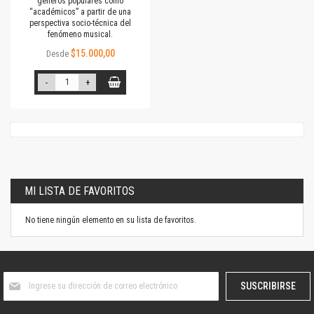
géneros populares como
“académicos” a partir de una
perspectiva socio-técnica del
fenómeno musical.
$15.000,00
Desde
-
+
MI LISTA DE FAVORITOS
No tiene ningún elemento en su lista de favoritos.
Suscríbase
SUSCRIBIRSE
al
boletín
informativo: