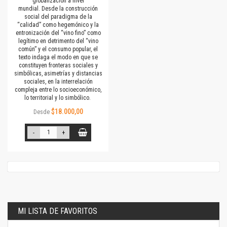
globalización a nivel
mundial. Desde la construcción
social del paradigma de la
“calidad” como hegemónico y la
entronización del “vino fino” como
legítimo en detrimento del “vino
común” y el consumo popular, el
texto indaga el modo en que se
constituyen fronteras sociales y
simbólicas, asimetrías y distancias
sociales, en la interrelación
compleja entre lo socioeconómico,
lo territorial y lo simbólico.
$18.000,00
Desde
-
+
MI LISTA DE FAVORITOS