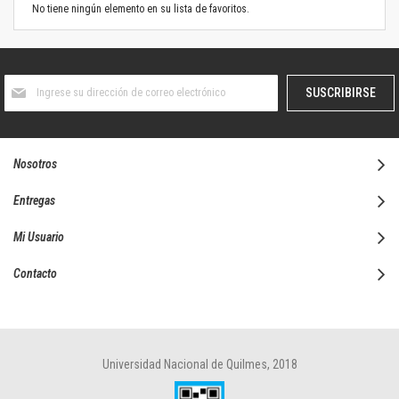
No tiene ningún elemento en su lista de favoritos.
Suscríbase
SUSCRIBIRSE
al
boletín
informativo:
Nosotros
Entregas
Mi Usuario
Contacto
Universidad Nacional de Quilmes, 2018