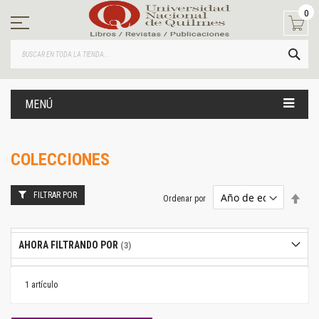
Ir
0
al
contenido
BUS
MENÚ
COLECCIONES
FILTRAR POR
Estab
Ordenar por
dire
desc
AHORA FILTRANDO POR
1
artículo