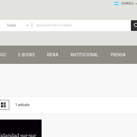
ESPAÑOL
Todas
TODAS
Publicaciones
OGO
E-BOOKS
RIDAA
INSTITUCIONAL
PRENSA
Editorial
Colecciones
Administración y economía
Coedición UNQ / Clacso
Coedición UNQ / UNC
Comunicación y cultura
Crímenes y violencias
er
la
Lista
1
artículo
omo
Cuadernos universitarios
Derechos humanos
Ediciones especiales
Géneros