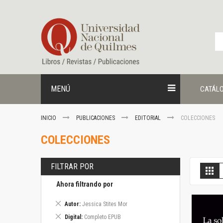
Ir
al
contenido
MENÚ
CATÁL
INICIO
PUBLICACIONES
EDITORIAL
COLECCIONES
COLECCIONES
FILTRAR POR
V
Gril
c
Ahora filtrando por
Eliminar
Autor
Jessica Stites Mor
este
Eliminar
Digital
Completo EPUB
artículo