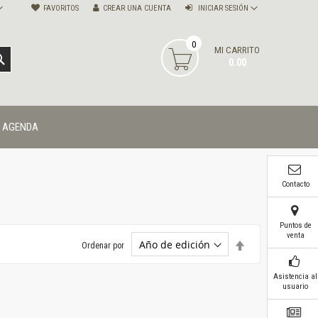
FAVORITOS
CREAR UNA CUENTA
INICIAR SESIÓN
0
MI CARRITO
BUSCAR
0.00
AGENDA
Contacto
Puntos de
venta
Establecer
Ordenar por
dirección
descendente
Asistencia al
usuario