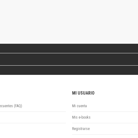
Revista de Ciencias Sociales. Segunda época
Fondo editorial
Biomedicina
Coediciones
Jornadas académicas
La ideología argentina
Libros de arte
Otros títulos
Textos para la enseñanza universitaria
Intersecciones
Convergencia. Entre memoria y sociedad
Filosofía y ciencia
MI USUARIO
Política
Serie Clásica
ecuentes (FAQ)
Mi cuenta
Serie Contemporánea
Mis e-books
Unidad de Publicaciones del Departamento de Ciencia y Tecnología
Colecciones
Registrarse
Universidad Virtual de Quilmes