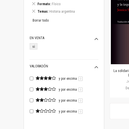
este
Eliminar
Formato
Físico
artículo
este
Eliminar
Temas
Historia argentina
artículo
este
artículo
Borrar todo
EN VENTA
si
VALORACIÓN
La solidari
y por encima
0
J
D
y por encima
0
y por encima
0
y por encima
0