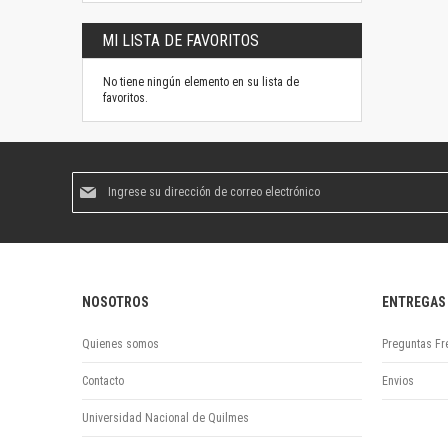
MI LISTA DE FAVORITOS
No tiene ningún elemento en su lista de
favoritos.
Suscríbase
al
boletín
informativo:
NOSOTROS
ENTREGAS
Quienes somos
Preguntas Fr
Contacto
Envios
Universidad Nacional de Quilmes