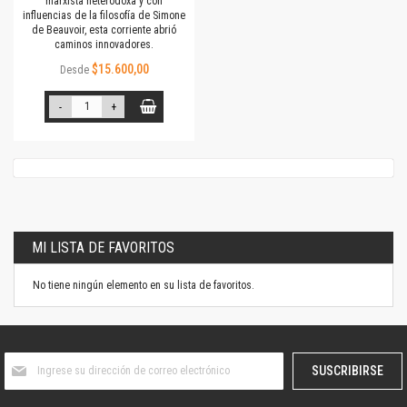
marxista heterodoxa y con
influencias de la filosofía de Simone
de Beauvoir, esta corriente abrió
caminos innovadores.
$15.600,00
Desde
-
+
MI LISTA DE FAVORITOS
No tiene ningún elemento en su lista de favoritos.
Suscríbase
SUSCRIBIRSE
al
boletín
informativo: