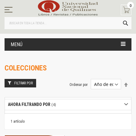
Ir
0
al
contenido
BUS
MENÚ
COLECCIONES
FILTRAR POR
Estab
Ordenar por
dire
desc
AHORA FILTRANDO POR
1
artículo