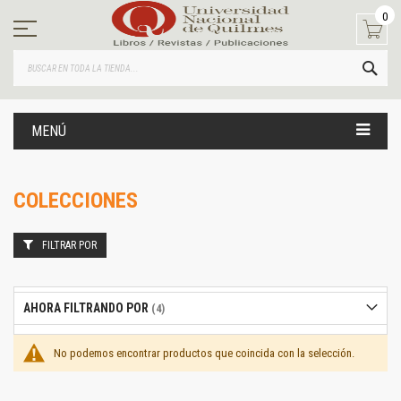
Ir
0
al
contenido
BUS
MENÚ
COLECCIONES
FILTRAR POR
AHORA FILTRANDO POR
No podemos encontrar productos que coincida con la selección.