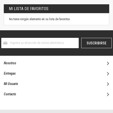
MI LISTA DE FAVORITOS
No tiene ningún elemento en su lista de favoritos.
Suscríbase
SUSCRIBIRSE
al
boletín
informativo:
Nosotros
Entregas
Mi Usuario
Contacto