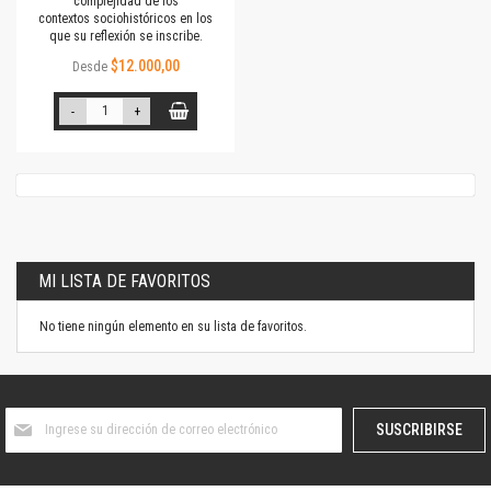
complejidad de los
contextos sociohistóricos en los
que su reflexión se inscribe.
$12.000,00
Desde
-
+
MI LISTA DE FAVORITOS
No tiene ningún elemento en su lista de favoritos.
Suscríbase
SUSCRIBIRSE
al
boletín
informativo: