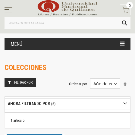
Ir
0
al
contenido
BUS
MENÚ
COLECCIONES
FILTRAR POR
Estab
Ordenar por
dire
desc
AHORA FILTRANDO POR
1
artículo