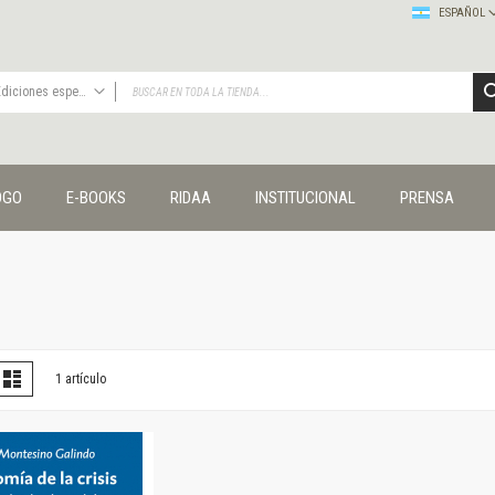
ESPAÑOL
Ediciones especiales
TODAS
Publicaciones
OGO
E-BOOKS
RIDAA
INSTITUCIONAL
PRENSA
Editorial
Colecciones
Administración y economía
Coedición UNQ / Clacso
Coedición UNQ / UNC
Comunicación y cultura
Crímenes y violencias
er
la
Lista
1
artículo
omo
Cuadernos universitarios
Derechos humanos
Ediciones especiales
Géneros