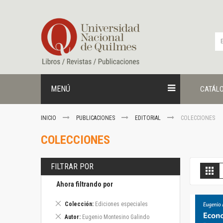
Ir
al
contenido
MENÚ
CATÁL
INICIO
PUBLICACIONES
EDITORIAL
COLECCIONES
COLECCIONES
FILTRAR POR
V
Gril
c
Ahora filtrando por
Eliminar
Colección
Ediciones especiales
este
Eliminar
Autor
Eugenio Montesino Galindo
artículo