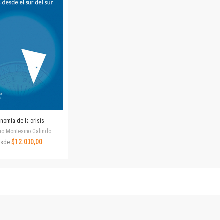
Horizontes en las artes
La ideología argentina y latinoamericana
Las ciudades y las ideas
Serie Nuevas aproximaciones
Serie Clásicos latinoamericanos
Medios&redes
Música y ciencia
Serie Arte sonoro
Nuevos enfoques en ciencia y tecnología
Sociedad-tecnología-ciencia
nomía de la crisis
Serie digital
io Montesino Galindo
Territorio y acumulación: conflictividades y alternativas
$12.000,00
esde
Textos y lecturas en ciencias sociales
Serie Punto de encuentros
Publicaciones periódicas
Prismas
Redes
Revista de Ciencias Sociales. Primera época