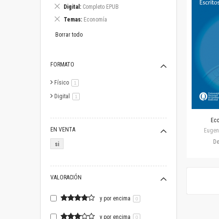
este
Eliminar
Digital
Completo EPUB
artículo
este
Eliminar
Temas
Economía
artículo
este
artículo
Borrar todo
FORMATO
Físico
artículo
1
Digital
artículo
1
Eco
EN VENTA
Eugen
D
si
VALORACIÓN
y por encima
0
y por encima
0