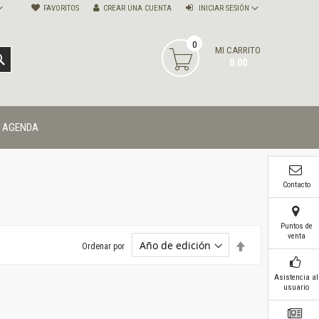
FAVORITOS
CREAR UNA CUENTA
INICIAR SESIÓN
0
MI CARRITO
BUSCAR
0.00
AGENDA
Contacto
Puntos de
venta
Establecer
Ordenar por
dirección
descendente
Asistencia al
usuario