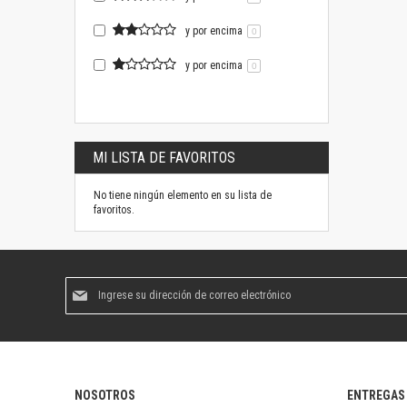
y por encima
0
y por encima
0
MI LISTA DE FAVORITOS
No tiene ningún elemento en su lista de
favoritos.
Suscríbase
al
boletín
informativo:
NOSOTROS
ENTREGAS