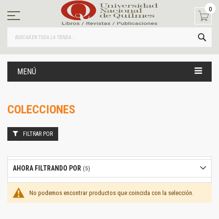
Ir
0
al
contenido
BUS
MENÚ
COLECCIONES
FILTRAR POR
AHORA FILTRANDO POR
No podemos encontrar productos que coincida con la selección.