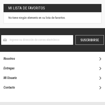
MI LISTA DE FAVORITOS
No tiene ningún elemento en su lista de favoritos.
Suscríbase
SUSCRIBIRSE
al
boletín
informativo:
Nosotros
Entregas
Mi Usuario
Contacto