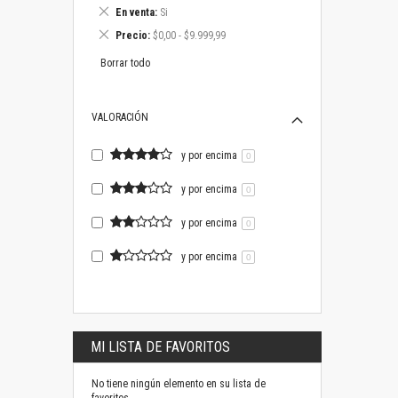
este
Eliminar
En venta
Si
artículo
este
Eliminar
Precio
$0,00 - $9.999,99
artículo
este
artículo
Borrar todo
VALORACIÓN
y por encima
0
y por encima
0
y por encima
0
y por encima
0
MI LISTA DE FAVORITOS
No tiene ningún elemento en su lista de