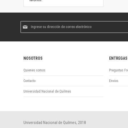
favoritos.
Suscríbase
al
boletín
informativo:
NOSOTROS
ENTREGAS
Quienes somos
Preguntas Fr
Contacto
Envios
Universidad Nacional de Quilmes
Universidad Nacional de Quilmes, 2018