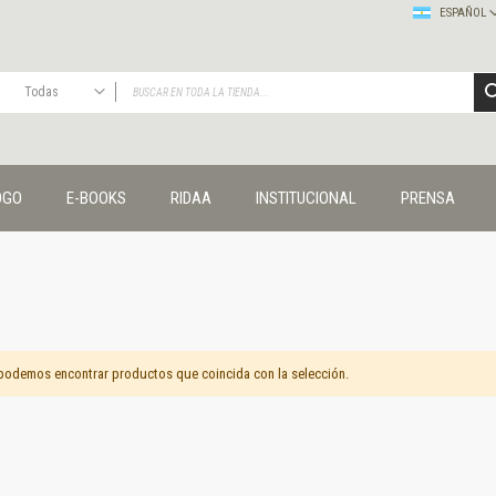
ESPAÑOL
Todas
TODAS
Publicaciones
OGO
E-BOOKS
RIDAA
INSTITUCIONAL
PRENSA
Editorial
Colecciones
Administración y economía
Coedición UNQ / Clacso
Coedición UNQ / UNC
Comunicación y cultura
Crímenes y violencias
podemos encontrar productos que coincida con la selección.
Cuadernos universitarios
Derechos humanos
Ediciones especiales
Géneros