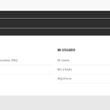
Revista de Ciencias Sociales. Segunda época
Fondo editorial
Biomedicina
Coediciones
Jornadas académicas
La ideología argentina
Libros de arte
Otros títulos
MI USUARIO
Textos para la enseñanza universitaria
Intersecciones
ecuentes (FAQ)
Mi cuenta
Convergencia. Entre memoria y sociedad
Filosofía y ciencia
Mis e-books
Política
Registrarse
Serie Clásica
Serie Contemporánea
Unidad de Publicaciones del Departamento de Ciencia y Tecnología
Colecciones
Universidad Virtual de Quilmes