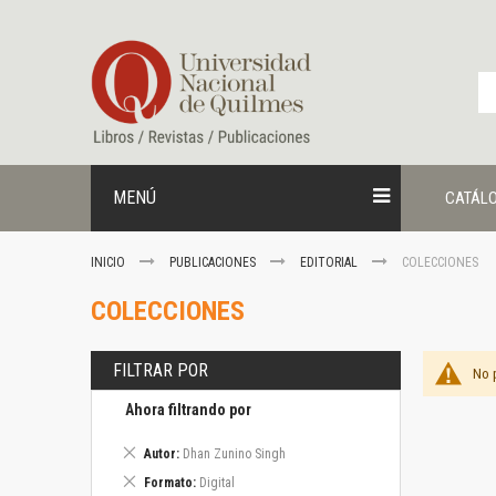
Ir
al
contenido
MENÚ
CATÁL
INICIO
PUBLICACIONES
EDITORIAL
COLECCIONES
COLECCIONES
FILTRAR POR
No 
Ahora filtrando por
Eliminar
Autor
Dhan Zunino Singh
este
Eliminar
Formato
Digital
artículo