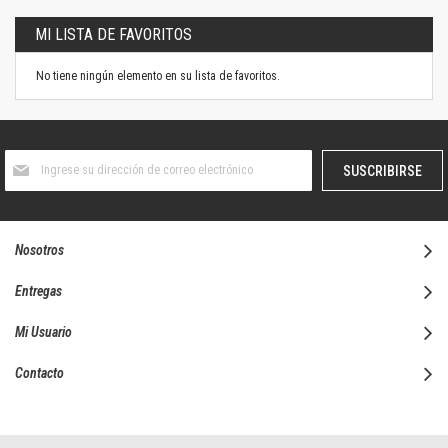
MI LISTA DE FAVORITOS
No tiene ningún elemento en su lista de favoritos.
Suscríbase
SUSCRIBIRSE
al
boletín
informativo:
Nosotros
Entregas
Mi Usuario
Contacto