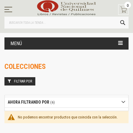
Ir
0
al
contenido
BUS
MENÚ
COLECCIONES
FILTRAR POR
AHORA FILTRANDO POR
No podemos encontrar productos que coincida con la selección.