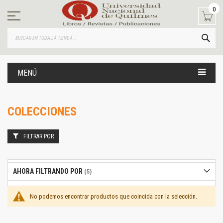
Ir
0
al
contenido
BUS
MENÚ
COLECCIONES
FILTRAR POR
AHORA FILTRANDO POR
No podemos encontrar productos que coincida con la selección.