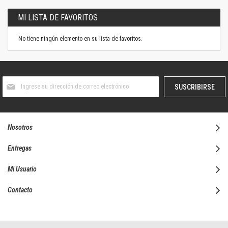
MI LISTA DE FAVORITOS
No tiene ningún elemento en su lista de favoritos.
Suscríbase
SUSCRIBIRSE
al
boletín
informativo:
Nosotros
Entregas
Mi Usuario
Contacto