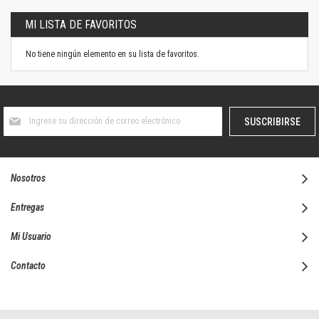
MI LISTA DE FAVORITOS
No tiene ningún elemento en su lista de favoritos.
Suscríbase
SUSCRIBIRSE
al
boletín
informativo:
Nosotros
Entregas
Mi Usuario
Contacto