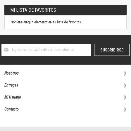
MI LISTA DE FAVORITOS
No tiene ningún elemento en su lista de favoritos.
Suscríbase
SUSCRIBIRSE
al
boletín
informativo:
Nosotros
Entregas
Mi Usuario
Contacto