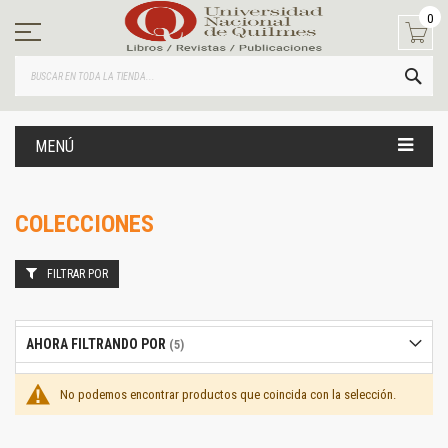
Ir
0
al
contenido
BUS
MENÚ
COLECCIONES
FILTRAR POR
AHORA FILTRANDO POR
No podemos encontrar productos que coincida con la selección.