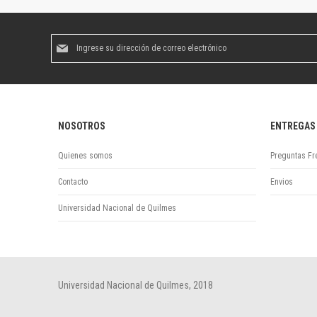
Suscríbase
al
boletín
informativo:
NOSOTROS
ENTREGAS
Quienes somos
Preguntas Fr
Contacto
Envios
Universidad Nacional de Quilmes
Universidad Nacional de Quilmes, 2018