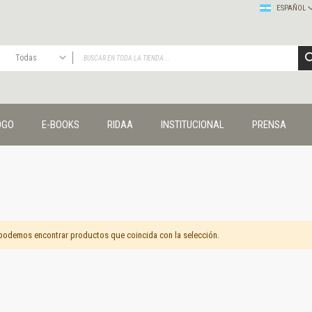
ESPAÑOL
Todas
TODAS
Publicaciones
OGO
E-BOOKS
RIDAA
INSTITUCIONAL
PRENSA
Editorial
Colecciones
Administración y economía
Coedición UNQ / Clacso
Coedición UNQ / UNC
Comunicación y cultura
Crímenes y violencias
podemos encontrar productos que coincida con la selección.
Cuadernos universitarios
Derechos humanos
Ediciones especiales
Géneros