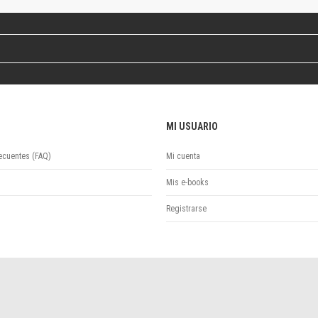
Revista de Ciencias Sociales. Segunda época
Fondo editorial
Biomedicina
Coediciones
Jornadas académicas
La ideología argentina
Libros de arte
MI USUARIO
Otros títulos
Textos para la enseñanza universitaria
ecuentes (FAQ)
Mi cuenta
Intersecciones
Convergencia. Entre memoria y sociedad
Mis e-books
Filosofía y ciencia
Registrarse
Política
Serie Clásica
Serie Contemporánea
Unidad de Publicaciones del Departamento de Ciencia y Tecnología
Colecciones
Universidad Virtual de Quilmes