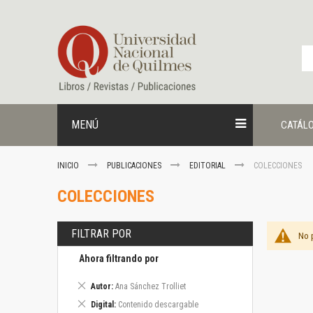
Ir
al
contenido
MENÚ
CATÁL
INICIO
PUBLICACIONES
EDITORIAL
COLECCIONES
COLECCIONES
FILTRAR POR
No 
Ahora filtrando por
Eliminar
Autor
Ana Sánchez Trolliet
este
Eliminar
Digital
Contenido descargable
artículo