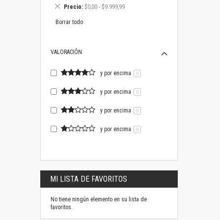
este
Eliminar
Precio
$0,00 - $9.999,99
artículo
este
artículo
Borrar todo
VALORACIÓN
y por encima
0
y por encima
0
y por encima
0
y por encima
0
MI LISTA DE FAVORITOS
No tiene ningún elemento en su lista de
favoritos.