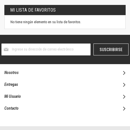
MI LISTA DE FAVORITOS
No tiene ningún elemento en su lista de favoritos.
Suscríbase
SUSCRIBIRSE
al
boletín
informativo:
Nosotros
Entregas
Mi Usuario
Contacto