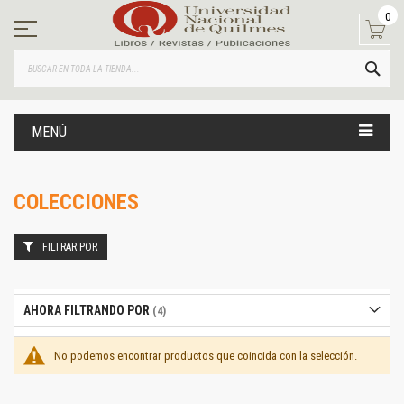
Ir
0
al
contenido
BUS
MENÚ
COLECCIONES
FILTRAR POR
AHORA FILTRANDO POR
No podemos encontrar productos que coincida con la selección.