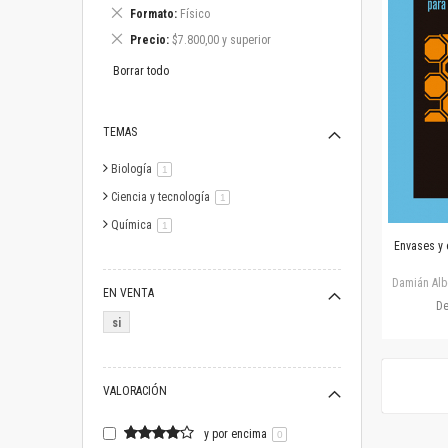
este
Eliminar
Formato
Físico
artículo
este
Eliminar
Precio
$7.800,00 y superior
artículo
este
artículo
Borrar todo
TEMAS
Biología
artículo
1
Ciencia y tecnología
artículo
1
Química
artículo
1
Envases y 
Damián Alb
EN VENTA
D
si
VALORACIÓN
y por encima
0