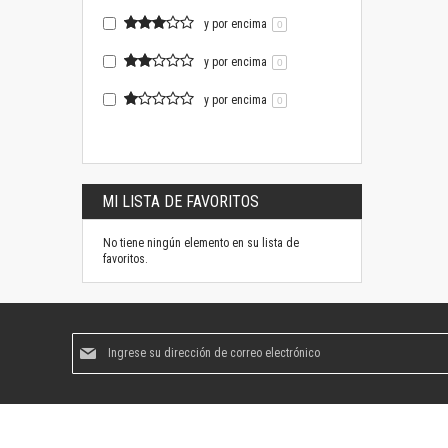
y por encima
0
y por encima
0
y por encima
0
MI LISTA DE FAVORITOS
No tiene ningún elemento en su lista de
favoritos.
Suscríbase
al
boletín
informativo: