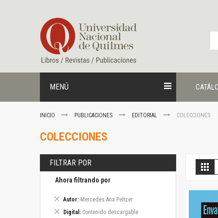
Ir
al
contenido
MENÚ
CATÁL
INICIO
PUBLICACIONES
EDITORIAL
COLECCIONES
COLECCIONES
FILTRAR POR
V
Gril
c
Ahora filtrando por
Eliminar
Autor
Mercedes Ana Peltzer
este
Eliminar
Digital
Contenido descargable
artículo