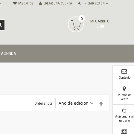
FAVORITOS
CREAR UNA CUENTA
INICIAR SESIÓN
0
MI CARRITO
BUSCAR
0.00
AGENDA
Contacto
Puntos de
venta
Establecer
Ordenar por
dirección
descendente
Asistencia al
usuario