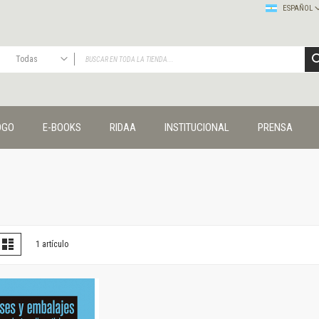
ESPAÑOL
Todas
TODAS
Publicaciones
OGO
E-BOOKS
RIDAA
INSTITUCIONAL
PRENSA
Editorial
Colecciones
Administración y economía
Coedición UNQ / Clacso
Coedición UNQ / UNC
Comunicación y cultura
Crímenes y violencias
er
la
Lista
1
artículo
omo
Cuadernos universitarios
Derechos humanos
Ediciones especiales
Géneros