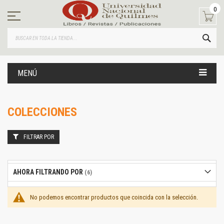
Ir
0
al
contenido
BUS
MENÚ
COLECCIONES
FILTRAR POR
AHORA FILTRANDO POR
No podemos encontrar productos que coincida con la selección.