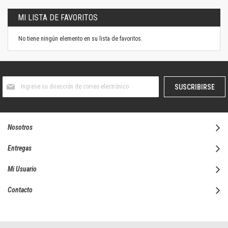
MI LISTA DE FAVORITOS
No tiene ningún elemento en su lista de favoritos.
Suscríbase
SUSCRIBIRSE
al
boletín
informativo:
Nosotros
Entregas
Mi Usuario
Contacto