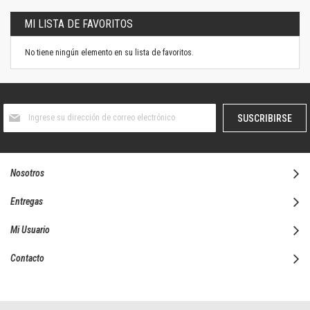
MI LISTA DE FAVORITOS
No tiene ningún elemento en su lista de favoritos.
Suscríbase
SUSCRIBIRSE
al
boletín
informativo:
Nosotros
Entregas
Mi Usuario
Contacto