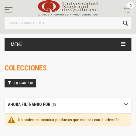
Ir
0
al
contenido
BUS
MENÚ
COLECCIONES
FILTRAR POR
AHORA FILTRANDO POR
No podemos encontrar productos que coincida con la selección.