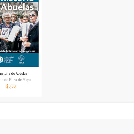
Horizontes en las artes
La ideología argentina y latinoamericana
Las ciudades y las ideas
Serie Nuevas aproximaciones
Serie Clásicos latinoamericanos
Medios&redes
Música y ciencia
Serie Arte sonoro
Nuevos enfoques en ciencia y tecnología
Sociedad-tecnología-ciencia
historia de Abuelas
Serie digital
as de Plaza de Mayo
Territorio y acumulación: conflictividades y alternativas
$0,00
Textos y lecturas en ciencias sociales
Serie Punto de encuentros
Publicaciones periódicas
Prismas
Redes
Revista de Ciencias Sociales. Primera época