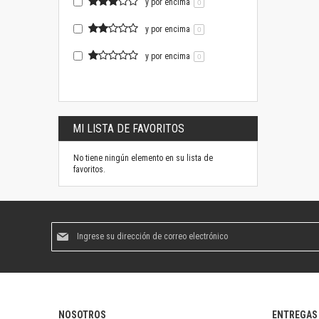
y por encima
0
y por encima
0
y por encima
0
MI LISTA DE FAVORITOS
No tiene ningún elemento en su lista de
favoritos.
Suscríbase
al
boletín
informativo:
NOSOTROS
ENTREGAS