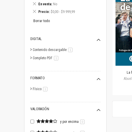
este
Eliminar
En venta
No
artículo
este
Eliminar
Precio
$0,00 - $9.999,99
artículo
este
artículo
Borrar todo
DIGITAL
Contenido descargable
artículo
1
Completo PDF
artículo
1
La 
FORMATO
Abuel
Físico
artículo
1
VALORACIÓN
y por encima
0