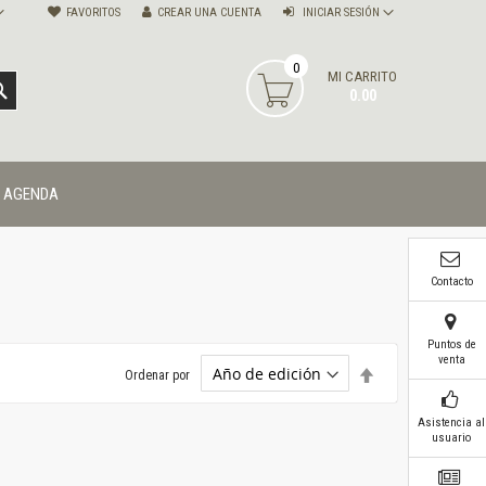
FAVORITOS
CREAR UNA CUENTA
INICIAR SESIÓN
0
MI CARRITO
BUSCAR
0.00
AGENDA
Contacto
Puntos de
venta
Establecer
Ordenar por
dirección
descendente
Asistencia al
usuario