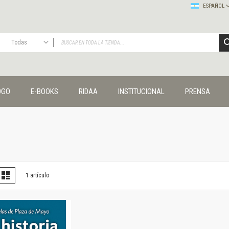
ESPAÑOL
Todas
TODAS
Publicaciones
OGO
E-BOOKS
RIDAA
INSTITUCIONAL
PRENSA
Editorial
Colecciones
Administración y economía
Coedición UNQ / Clacso
Coedición UNQ / UNC
Comunicación y cultura
Crímenes y violencias
er
la
Lista
1
artículo
omo
Cuadernos universitarios
Derechos humanos
Ediciones especiales
Géneros