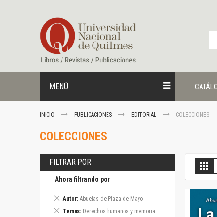
Ir
al
contenido
MENÚ
CATÁL
INICIO
PUBLICACIONES
EDITORIAL
COLECCIONES
COLECCIONES
FILTRAR POR
V
Gril
c
Ahora filtrando por
Eliminar
Autor
Abuelas de Plaza de Mayo
este
Eliminar
Temas
Derechos humanos y memoria
artículo