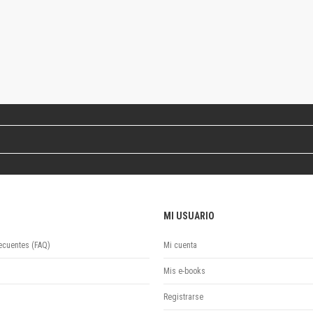
Revista de Ciencias Sociales. Segunda época
Fondo editorial
Biomedicina
Coediciones
Jornadas académicas
La ideología argentina
Libros de arte
Otros títulos
Textos para la enseñanza universitaria
Intersecciones
Convergencia. Entre memoria y sociedad
Filosofía y ciencia
Política
MI USUARIO
Serie Clásica
ecuentes (FAQ)
Mi cuenta
Serie Contemporánea
Unidad de Publicaciones del Departamento de Ciencia y Tecnología
Mis e-books
Colecciones
Registrarse
Universidad Virtual de Quilmes