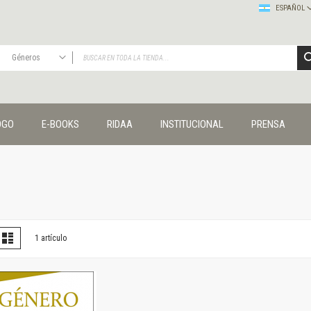
ESPAÑOL
Géneros
TODAS
Publicaciones
OGO
E-BOOKS
RIDAA
INSTITUCIONAL
PRENSA
Editorial
Colecciones
Administración y economía
Coedición UNQ / Clacso
Coedición UNQ / UNC
Comunicación y cultura
Crímenes y violencias
er
la
Lista
1
artículo
omo
Cuadernos universitarios
Derechos humanos
Ediciones especiales
Géneros