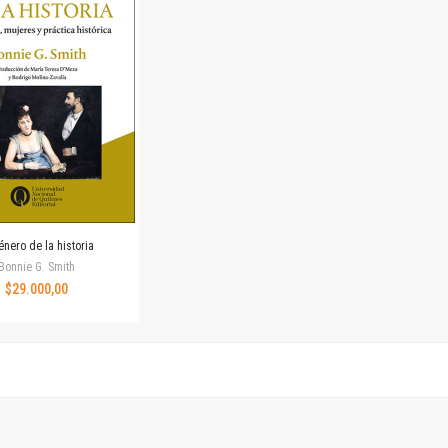
Horizontes en las artes
La ideología argentina y latinoamericana
Las ciudades y las ideas
Serie Nuevas aproximaciones
Serie Clásicos latinoamericanos
Medios&redes
Música y ciencia
Serie Arte sonoro
Nuevos enfoques en ciencia y tecnología
Sociedad-tecnología-ciencia
énero de la historia
Serie digital
Bonnie G. Smith
Territorio y acumulación: conflictividades y alternativas
$29.000,00
Textos y lecturas en ciencias sociales
Serie Punto de encuentros
Publicaciones periódicas
Prismas
Redes
Revista de Ciencias Sociales. Primera época