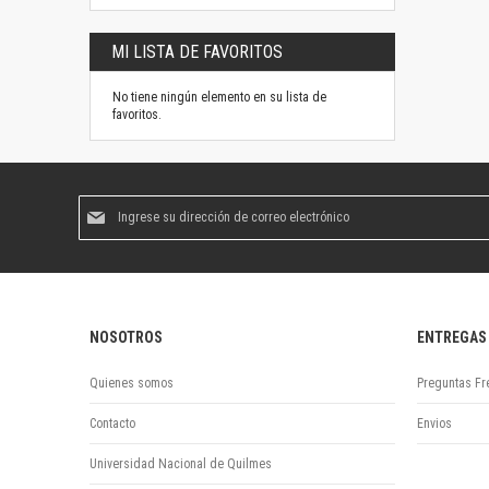
MI LISTA DE FAVORITOS
No tiene ningún elemento en su lista de
favoritos.
Suscríbase
al
boletín
informativo:
NOSOTROS
ENTREGAS
Quienes somos
Preguntas Fr
Contacto
Envios
Universidad Nacional de Quilmes