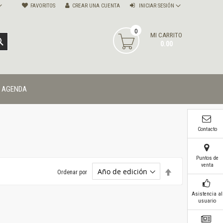
FAVORITOS
CREAR UNA CUENTA
INICIAR SESIÓN
0
MI CARRITO
BUSCAR
0.00
AGENDA
Contacto
Puntos de
venta
Establecer
Ordenar por
dirección
descendente
Asistencia al
usuario