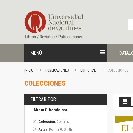
Ir
al
contenido
MENÚ
CATÁL
INICIO
PUBLICACIONES
EDITORIAL
COLECCIONES
COLECCIONES
FILTRAR POR
V
Gril
c
Ahora filtrando por
Eliminar
Colección
Géneros
este
Eliminar
Autor
Bonnie G. Smith
artículo