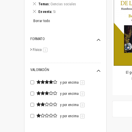
este
Eliminar
Temas
Ciencias sociales
artículo
este
Eliminar
En venta
Si
artículo
este
artículo
Borrar todo
FORMATO
Físico
artículo
1
VALORACIÓN
El g
y por encima
0
y por encima
0
y por encima
0
y por encima
0