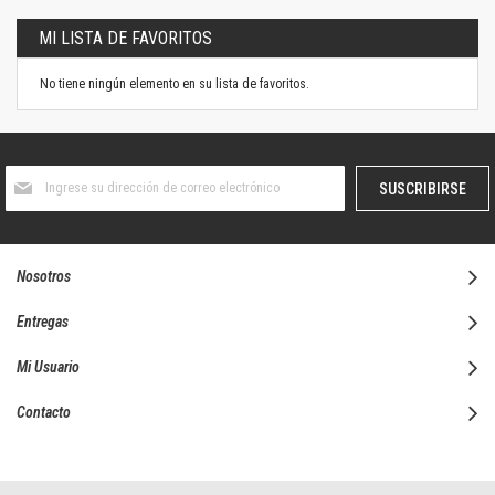
MI LISTA DE FAVORITOS
No tiene ningún elemento en su lista de favoritos.
Suscríbase
SUSCRIBIRSE
al
boletín
informativo:
Nosotros
Entregas
Mi Usuario
Contacto