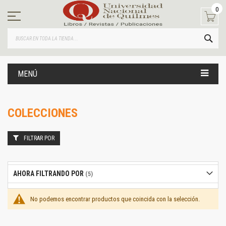
Ir
0
al
contenido
BUS
MENÚ
COLECCIONES
FILTRAR POR
AHORA FILTRANDO POR
No podemos encontrar productos que coincida con la selección.