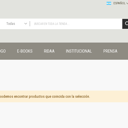
ESPAÑOL
Todas
TODAS
Publicaciones
OGO
E-BOOKS
RIDAA
INSTITUCIONAL
PRENSA
Editorial
Colecciones
Administración y economía
Coedición UNQ / Clacso
Coedición UNQ / UNC
Comunicación y cultura
Crímenes y violencias
podemos encontrar productos que coincida con la selección.
Cuadernos universitarios
Derechos humanos
Ediciones especiales
Géneros