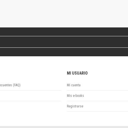
Revista de Ciencias Sociales. Segunda época
Fondo editorial
Biomedicina
Coediciones
Jornadas académicas
La ideología argentina
Libros de arte
Otros títulos
Textos para la enseñanza universitaria
Intersecciones
MI USUARIO
Convergencia. Entre memoria y sociedad
Filosofía y ciencia
ecuentes (FAQ)
Mi cuenta
Política
Serie Clásica
Mis e-books
Serie Contemporánea
Registrarse
Unidad de Publicaciones del Departamento de Ciencia y Tecnología
Colecciones
Universidad Virtual de Quilmes