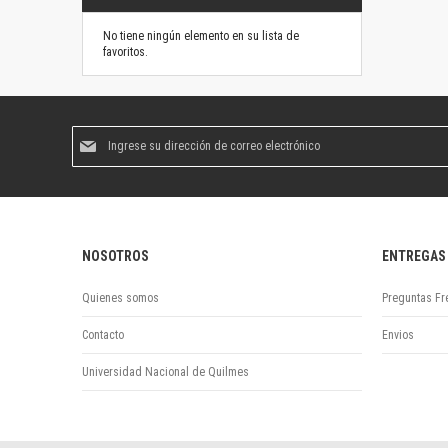
No tiene ningún elemento en su lista de
favoritos.
Suscríbase
al
boletín
informativo:
NOSOTROS
ENTREGAS
Quienes somos
Preguntas Fr
Contacto
Envios
Universidad Nacional de Quilmes