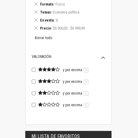
este
Eliminar
Formato
Físico
artículo
este
Eliminar
Temas
Economía política
artículo
este
Eliminar
En venta
Si
artículo
este
Eliminar
Precio
$6.000,00 - $6.999,99
artículo
este
artículo
Borrar todo
VALORACIÓN
y por encima
0
y por encima
0
y por encima
0
y por encima
0
MI LISTA DE FAVORITOS