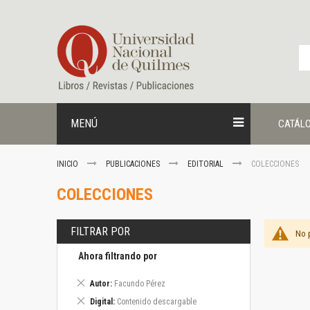
Ir
al
contenido
MENÚ
CATÁL
INICIO
PUBLICACIONES
EDITORIAL
COLECCIONES
COLECCIONES
FILTRAR POR
No 
Ahora filtrando por
Eliminar
Autor
Facundo Pérez
este
Eliminar
Digital
Contenido descargable
artículo