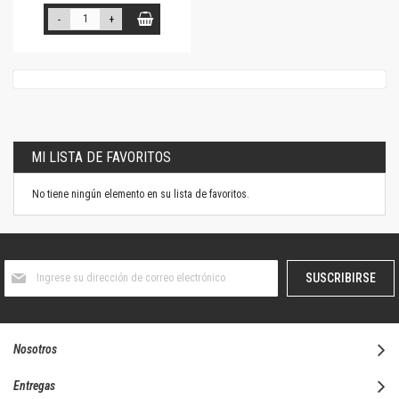
-
+
MI LISTA DE FAVORITOS
No tiene ningún elemento en su lista de favoritos.
Suscríbase
SUSCRIBIRSE
al
boletín
informativo:
Nosotros
Entregas