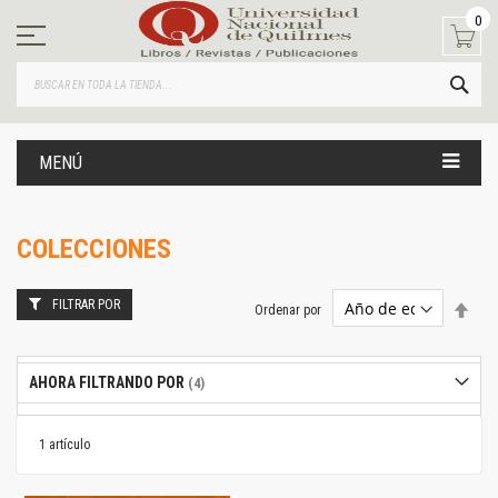
Ir
0
al
contenido
BUS
MENÚ
COLECCIONES
FILTRAR POR
Estab
Ordenar por
dire
desc
AHORA FILTRANDO POR
1
artículo