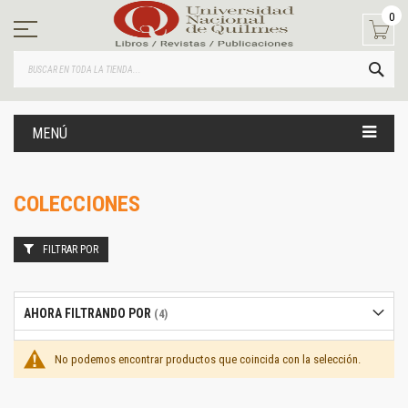
Ir
0
al
contenido
BUS
MENÚ
COLECCIONES
FILTRAR POR
AHORA FILTRANDO POR
No podemos encontrar productos que coincida con la selección.