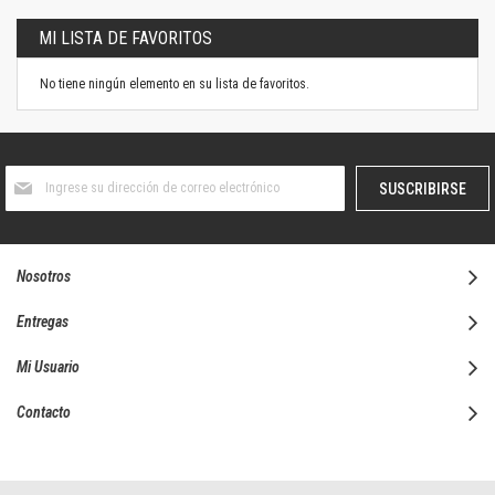
MI LISTA DE FAVORITOS
No tiene ningún elemento en su lista de favoritos.
Suscríbase
SUSCRIBIRSE
al
boletín
informativo:
Nosotros
Entregas
Mi Usuario
Contacto