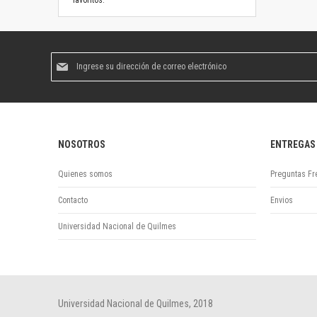
favoritos.
Suscríbase
al
boletín
informativo:
NOSOTROS
ENTREGAS
Quienes somos
Preguntas Fr
Contacto
Envios
Universidad Nacional de Quilmes
Universidad Nacional de Quilmes, 2018