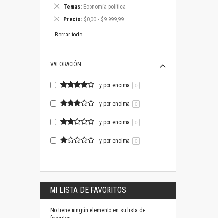
este
Eliminar
Temas
Economía política
artículo
este
Eliminar
Precio
$0,00 - $9.999,99
artículo
este
artículo
Borrar todo
VALORACIÓN
y por encima
0
y por encima
0
y por encima
0
y por encima
0
MI LISTA DE FAVORITOS
No tiene ningún elemento en su lista de