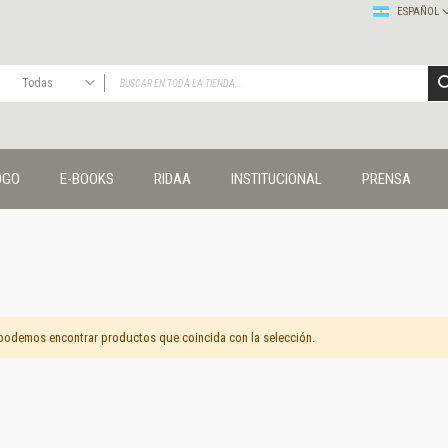
ESPAÑOL
Todas
TODAS
Publicaciones
OGO
E-BOOKS
RIDAA
INSTITUCIONAL
PRENSA
Editorial
Colecciones
Administración y economía
Coedición UNQ / Clacso
Coedición UNQ / UNC
Comunicación y cultura
Crímenes y violencias
podemos encontrar productos que coincida con la selección.
Cuadernos universitarios
Derechos humanos
Ediciones especiales
Géneros