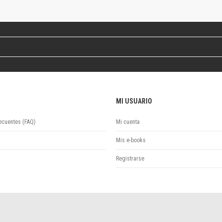
Revista de Ciencias Sociales. Segunda época
Fondo editorial
Biomedicina
Coediciones
Jornadas académicas
La ideología argentina
Libros de arte
Otros títulos
MI USUARIO
Textos para la enseñanza universitaria
Intersecciones
ecuentes (FAQ)
Mi cuenta
Convergencia. Entre memoria y sociedad
Filosofía y ciencia
Mis e-books
Política
Registrarse
Serie Clásica
Serie Contemporánea
Unidad de Publicaciones del Departamento de Ciencia y Tecnología
Colecciones
Universidad Virtual de Quilmes