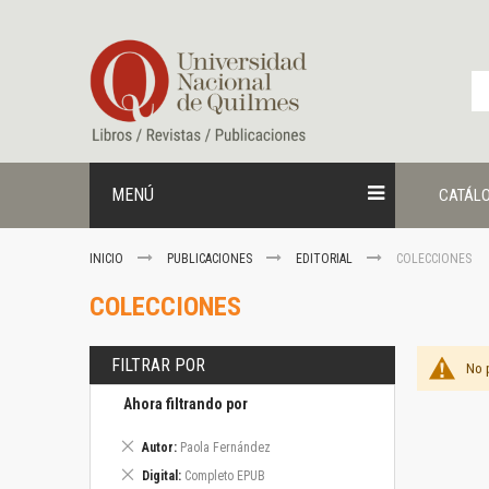
Ir
al
contenido
MENÚ
CATÁL
INICIO
PUBLICACIONES
EDITORIAL
COLECCIONES
COLECCIONES
FILTRAR POR
No 
Ahora filtrando por
Eliminar
Autor
Paola Fernández
este
Eliminar
Digital
Completo EPUB
artículo