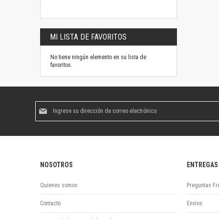
MI LISTA DE FAVORITOS
No tiene ningún elemento en su lista de
favoritos.
Suscríbase
al
boletín
informativo:
NOSOTROS
ENTREGAS
Quienes somos
Preguntas Fr
Contacto
Envios