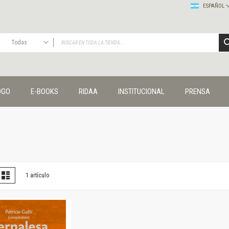
ESPAÑOL
Todas
TODAS
Publicaciones
OGO
E-BOOKS
RIDAA
INSTITUCIONAL
PRENSA
Editorial
Colecciones
Administración y economía
Coedición UNQ / Clacso
Coedición UNQ / UNC
Comunicación y cultura
Crímenes y violencias
er
la
Lista
1
artículo
omo
Cuadernos universitarios
Derechos humanos
Ediciones especiales
Géneros