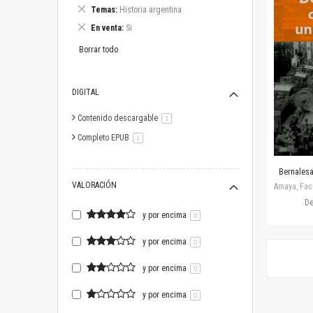
este
Eliminar
Temas
Historia argentina
artículo
este
Eliminar
En venta
Si
artículo
este
artículo
Borrar todo
DIGITAL
Contenido descargable
artículo
1
Completo EPUB
artículo
1
Bernalesa,
VALORACIÓN
Amaya, Facu
D
y por encima
0
y por encima
0
y por encima
0
y por encima
0