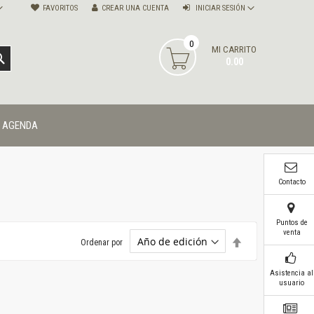
FAVORITOS
CREAR UNA CUENTA
INICIAR SESIÓN
0
MI CARRITO
BUSCAR
0.00
AGENDA
Contacto
Puntos de
venta
Establecer
Ordenar por
dirección
descendente
Asistencia al
usuario