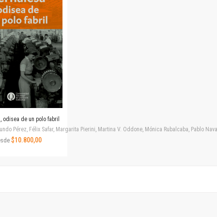
Horizontes en las artes
La ideología argentina y latinoamericana
Las ciudades y las ideas
Serie Nuevas aproximaciones
Serie Clásicos latinoamericanos
Medios&redes
Música y ciencia
Serie Arte sonoro
Nuevos enfoques en ciencia y tecnología
Sociedad-tecnología-ciencia
 odisea de un polo fabril
Serie digital
ndo Pérez, Félix Safar, Margarita Pierini, Martina V. Oddone, Mónica Rubalcaba, Pablo Navar
Territorio y acumulación: conflictividades y alternativas
$10.800,00
esde
Textos y lecturas en ciencias sociales
Serie Punto de encuentros
Publicaciones periódicas
Prismas
Redes
Revista de Ciencias Sociales. Primera época