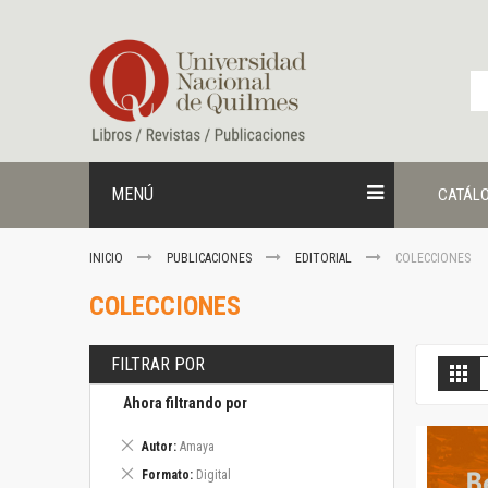
Ir
al
contenido
MENÚ
CATÁL
INICIO
PUBLICACIONES
EDITORIAL
COLECCIONES
COLECCIONES
FILTRAR POR
V
Gril
c
Ahora filtrando por
Eliminar
Autor
Amaya
este
Eliminar
Formato
Digital
artículo