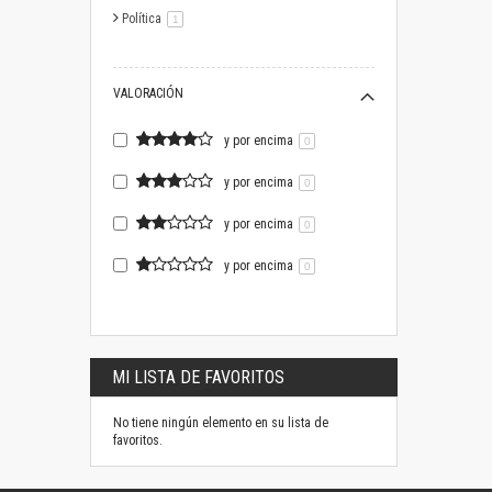
Política
artículo
1
VALORACIÓN
y por encima
0
y por encima
0
y por encima
0
y por encima
0
MI LISTA DE FAVORITOS
No tiene ningún elemento en su lista de
favoritos.