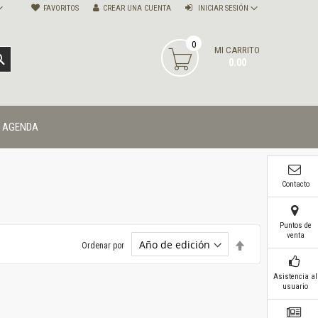
FAVORITOS
CREAR UNA CUENTA
INICIAR SESIÓN
0
MI CARRITO
BUSCAR
0.00
AGENDA
Contacto
Puntos de
venta
Establecer
Ordenar por
dirección
descendente
Asistencia al
usuario