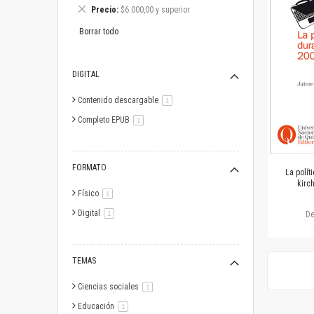
este
Eliminar
Precio
$6.000,00 y superior
artículo
este
artículo
Borrar todo
DIGITAL
Contenido descargable
artículo
1
Completo EPUB
artículo
1
FORMATO
La polít
kirc
Físico
artículo
1
Digital
artículo
1
D
TEMAS
Ciencias sociales
artículo
1
Educación
artículo
1