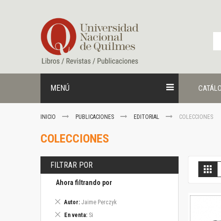
Ir
al
contenido
MENÚ
CATÁL
INICIO
PUBLICACIONES
EDITORIAL
COLECCIONES
COLECCIONES
FILTRAR POR
V
Gril
c
Ahora filtrando por
Eliminar
Autor
Jaime Perczyk
este
Eliminar
En venta
Si
artículo