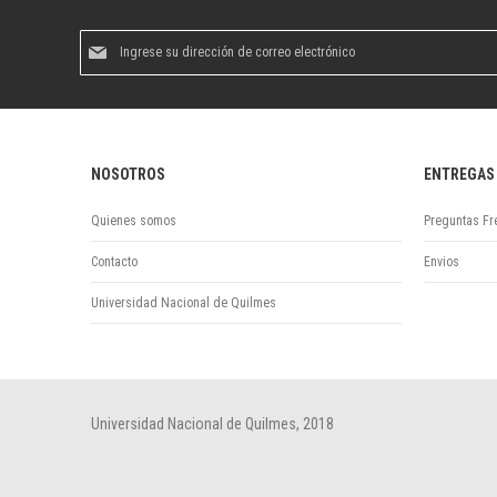
Suscríbase
al
boletín
informativo:
NOSOTROS
ENTREGAS
Quienes somos
Preguntas Fr
Contacto
Envios
Universidad Nacional de Quilmes
Universidad Nacional de Quilmes, 2018