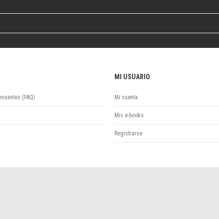
Colecciones
Ideas de Educación Virtual
Unidad de Publicaciones del Departamento de Economía y Administración
Colecciones
Otros títulos
Economía y Gestión
MI USUARIO
Economía y Sociedad
Series
ecuentes (FAQ)
Mi cuenta
Investigación
Unidad de Publicaciones del Departamento de Ciencias Sociales
Mis e-books
Series
Registrarse
Encuentros
Investigación
Tesis Grado
Tesis Posgrado
Cursos
Experiencias
Escuela de Artes