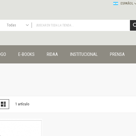
ESPAÑOL
Todas
TODAS
Publicaciones
OGO
E-BOOKS
RIDAA
INSTITUCIONAL
PRENSA
Editorial
Colecciones
Administración y economía
Coedición UNQ / Clacso
Coedición UNQ / UNC
Comunicación y cultura
Crímenes y violencias
er
la
Lista
1
artículo
omo
Cuadernos universitarios
Derechos humanos
Ediciones especiales
Géneros