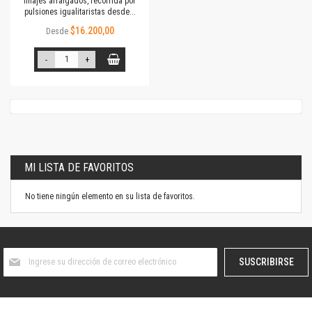
linajes arraigados, recorrida por
pulsiones igualitaristas desde...
$16.200,00
Desde
-
+
MI LISTA DE FAVORITOS
No tiene ningún elemento en su lista de favoritos.
Suscríbase
SUSCRIBIRSE
al
boletín
informativo: