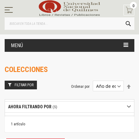
Ir
0
al
contenido
BUS
MENÚ
COLECCIONES
FILTRAR POR
Estab
Ordenar por
dire
desc
AHORA FILTRANDO POR
1
artículo