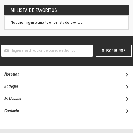
MI LISTA DE FAVORITOS
No tiene ningún elemento en su lista de favoritos.
Suscríbase
SUSCRIBIRSE
al
boletín
informativo:
Nosotros
Entregas
Mi Usuario
Contacto