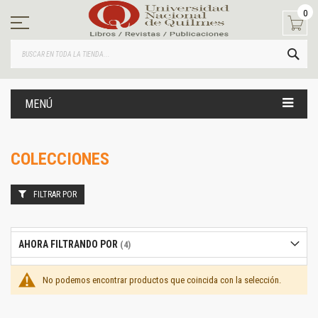
Ir
0
al
contenido
BUS
MENÚ
COLECCIONES
FILTRAR POR
AHORA FILTRANDO POR
No podemos encontrar productos que coincida con la selección.