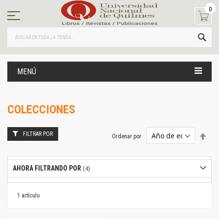
Ir
0
al
contenido
BUS
MENÚ
COLECCIONES
FILTRAR POR
Estab
Ordenar por
dire
desc
AHORA FILTRANDO POR
1
artículo