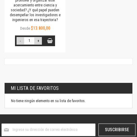
promover y organizar este
acercamiento entre ciencia y
sociedad? ¿Y qué papel pueden
desempeñar los investigadores e
ingenieros en esa trayectoria?
$13.800,00
Desde
-
+
MI LISTA DE FAVORITOS
No tiene ningún elemento en su lista de favoritos.
Suscríbase
SUSCRIBIRSE
al
boletín