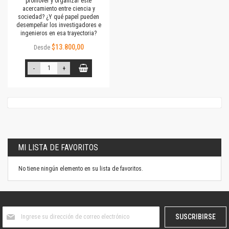
promover y organizar este
acercamiento entre ciencia y
sociedad? ¿Y qué papel pueden
desempeñar los investigadores e
ingenieros en esa trayectoria?
$13.800,00
Desde
-
+
MI LISTA DE FAVORITOS
No tiene ningún elemento en su lista de favoritos.
Suscríbase
SUSCRIBIRSE
al
boletín