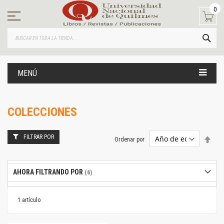
Ir
0
al
contenido
BUS
MENÚ
COLECCIONES
FILTRAR POR
Estab
Ordenar por
dire
desc
AHORA FILTRANDO POR
1
artículo