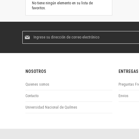
No tiene ningún elemento en su lista de
favoritos.
Suscríbase
al
boletín
informativo:
NOSOTROS
ENTREGAS
Quienes somos
Preguntas Fr
Contacto
Envios
Universidad Nacional de Quilmes