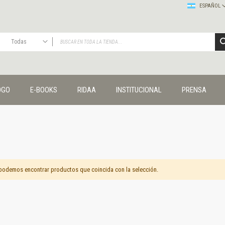
ESPAÑOL
Todas
TODAS
Publicaciones
OGO
E-BOOKS
RIDAA
INSTITUCIONAL
PRENSA
Editorial
Colecciones
Administración y economía
Coedición UNQ / Clacso
Coedición UNQ / UNC
Comunicación y cultura
Crímenes y violencias
podemos encontrar productos que coincida con la selección.
Cuadernos universitarios
Derechos humanos
Ediciones especiales
Géneros