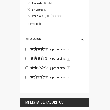
este
Eliminar
Formato
Digital
artículo
este
Eliminar
En venta
Si
artículo
este
Eliminar
Precio
$0,00 - $9.999,99
artículo
este
artículo
Borrar todo
VALORACIÓN
y por encima
0
y por encima
0
y por encima
0
y por encima
0
MI LISTA DE FAVORITOS