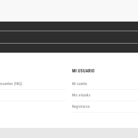
Revista de Ciencias Sociales. Segunda época
Fondo editorial
Biomedicina
Coediciones
Jornadas académicas
La ideología argentina
Libros de arte
Otros títulos
Textos para la enseñanza universitaria
MI USUARIO
Intersecciones
Convergencia. Entre memoria y sociedad
ecuentes (FAQ)
Mi cuenta
Filosofía y ciencia
Política
Mis e-books
Serie Clásica
Registrarse
Serie Contemporánea
Unidad de Publicaciones del Departamento de Ciencia y Tecnología
Colecciones
Universidad Virtual de Quilmes