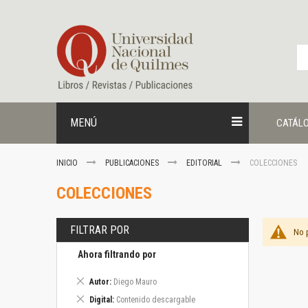
Ir
al
contenido
MENÚ
CATÁL
INICIO
PUBLICACIONES
EDITORIAL
COLECCIONES
COLECCIONES
FILTRAR POR
No 
Ahora filtrando por
Eliminar
Autor
Diego Mauro
este
Eliminar
Digital
Contenido descargable
artículo