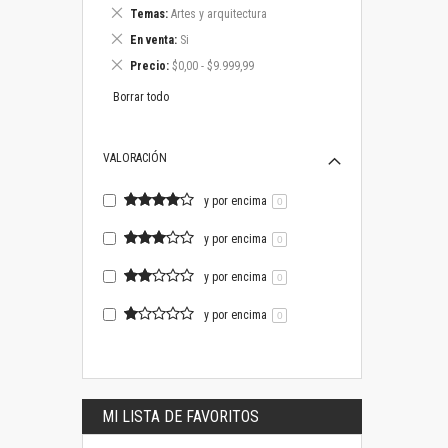
este
Eliminar
Temas
Artes y arquitectura
artículo
este
Eliminar
En venta
Si
artículo
este
Eliminar
Precio
$0,00 - $9.999,99
artículo
este
artículo
Borrar todo
VALORACIÓN
y por encima
0
y por encima
0
y por encima
0
y por encima
0
MI LISTA DE FAVORITOS