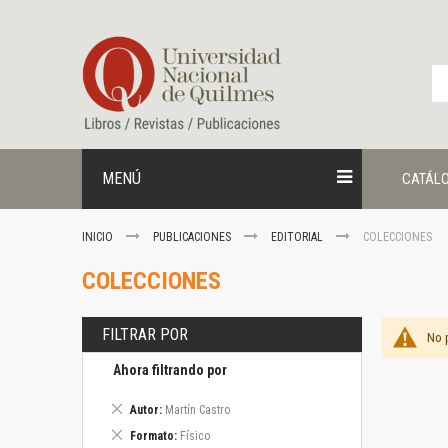
Ir
al
contenido
MENÚ
CATÁL
INICIO
PUBLICACIONES
EDITORIAL
COLECCIONES
COLECCIONES
FILTRAR POR
No 
Ahora filtrando por
Eliminar
Autor
Martín Castro
este
Eliminar
Formato
Físico
artículo