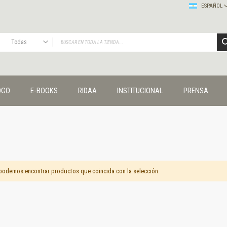
ESPAÑOL
Todas
TODAS
Publicaciones
OGO
E-BOOKS
RIDAA
INSTITUCIONAL
PRENSA
Editorial
Colecciones
Administración y economía
Coedición UNQ / Clacso
Coedición UNQ / UNC
Comunicación y cultura
Crímenes y violencias
podemos encontrar productos que coincida con la selección.
Cuadernos universitarios
Derechos humanos
Ediciones especiales
Géneros