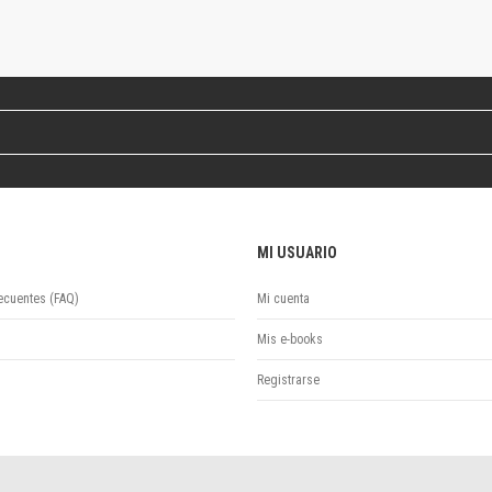
Revista de Ciencias Sociales. Segunda época
Fondo editorial
Biomedicina
Coediciones
Jornadas académicas
La ideología argentina
Libros de arte
Otros títulos
Textos para la enseñanza universitaria
MI USUARIO
Intersecciones
Convergencia. Entre memoria y sociedad
ecuentes (FAQ)
Mi cuenta
Filosofía y ciencia
Política
Mis e-books
Serie Clásica
Registrarse
Serie Contemporánea
Unidad de Publicaciones del Departamento de Ciencia y Tecnología
Colecciones
Universidad Virtual de Quilmes