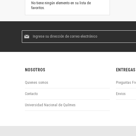
No tiene ningún elemento en su lista de
favoritos.
Suscríbase
al
boletín
informativo:
NOSOTROS
ENTREGAS
Quienes somos
Preguntas Fr
Contacto
Envios
Universidad Nacional de Quilmes