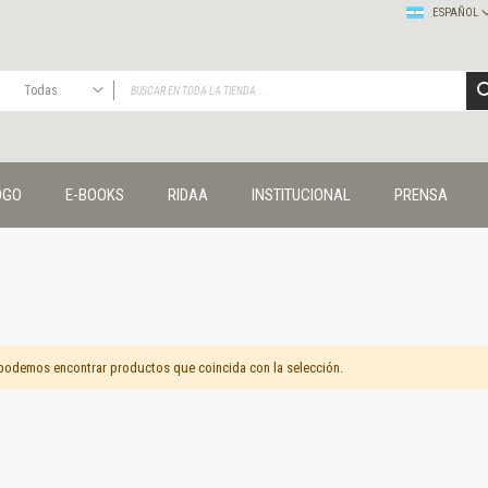
ESPAÑOL
Todas
TODAS
Publicaciones
OGO
E-BOOKS
RIDAA
INSTITUCIONAL
PRENSA
Editorial
Colecciones
Administración y economía
Coedición UNQ / Clacso
Coedición UNQ / UNC
Comunicación y cultura
Crímenes y violencias
podemos encontrar productos que coincida con la selección.
Cuadernos universitarios
Derechos humanos
Ediciones especiales
Géneros