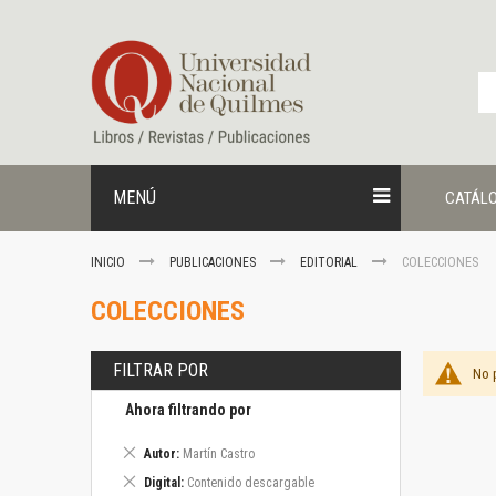
Ir
al
contenido
MENÚ
CATÁL
INICIO
PUBLICACIONES
EDITORIAL
COLECCIONES
COLECCIONES
FILTRAR POR
No 
Ahora filtrando por
Eliminar
Autor
Martín Castro
este
Eliminar
Digital
Contenido descargable
artículo