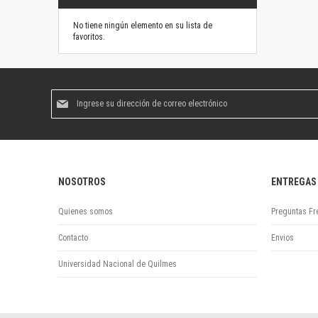
No tiene ningún elemento en su lista de
favoritos.
Suscríbase
al
boletín
informativo:
NOSOTROS
ENTREGAS
Quienes somos
Preguntas Fr
Contacto
Envios
Universidad Nacional de Quilmes