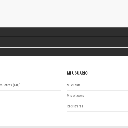
Revista de Ciencias Sociales. Segunda época
Fondo editorial
Biomedicina
Coediciones
Jornadas académicas
La ideología argentina
Libros de arte
Otros títulos
Textos para la enseñanza universitaria
Intersecciones
MI USUARIO
Convergencia. Entre memoria y sociedad
Filosofía y ciencia
ecuentes (FAQ)
Mi cuenta
Política
Serie Clásica
Mis e-books
Serie Contemporánea
Registrarse
Unidad de Publicaciones del Departamento de Ciencia y Tecnología
Colecciones
Universidad Virtual de Quilmes