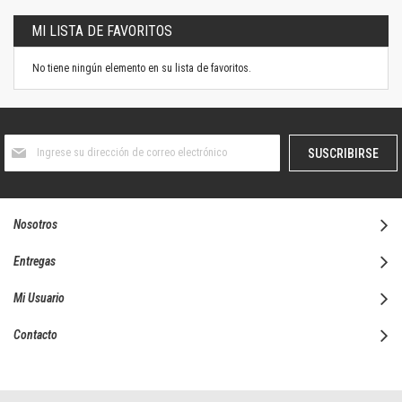
MI LISTA DE FAVORITOS
No tiene ningún elemento en su lista de favoritos.
Suscríbase
SUSCRIBIRSE
al
boletín
informativo:
Nosotros
Entregas
Mi Usuario
Contacto