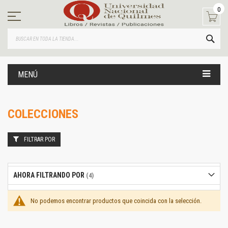
Ir
0
al
contenido
BUS
MENÚ
COLECCIONES
FILTRAR POR
AHORA FILTRANDO POR
No podemos encontrar productos que coincida con la selección.