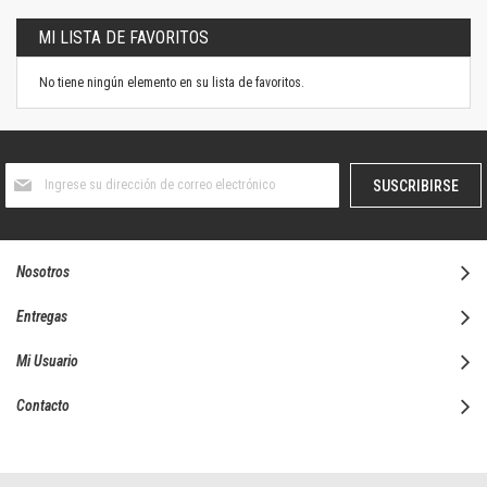
MI LISTA DE FAVORITOS
No tiene ningún elemento en su lista de favoritos.
Suscríbase
SUSCRIBIRSE
al
boletín
informativo:
Nosotros
Entregas
Mi Usuario
Contacto