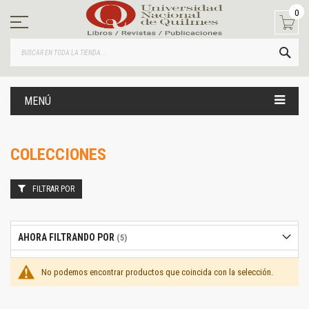
Ir
0
al
contenido
BUS
MENÚ
COLECCIONES
FILTRAR POR
AHORA FILTRANDO POR
No podemos encontrar productos que coincida con la selección.