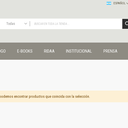
ESPAÑOL
Todas
TODAS
Publicaciones
OGO
E-BOOKS
RIDAA
INSTITUCIONAL
PRENSA
Editorial
Colecciones
Administración y economía
Coedición UNQ / Clacso
Coedición UNQ / UNC
Comunicación y cultura
Crímenes y violencias
podemos encontrar productos que coincida con la selección.
Cuadernos universitarios
Derechos humanos
Ediciones especiales
Géneros