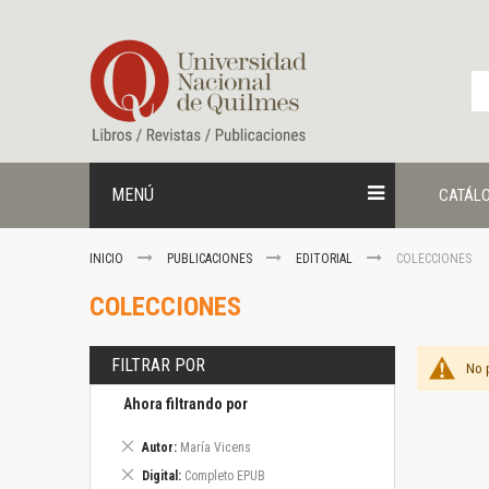
Ir
al
contenido
MENÚ
CATÁL
INICIO
PUBLICACIONES
EDITORIAL
COLECCIONES
COLECCIONES
FILTRAR POR
No 
Ahora filtrando por
Eliminar
Autor
María Vicens
este
Eliminar
Digital
Completo EPUB
artículo