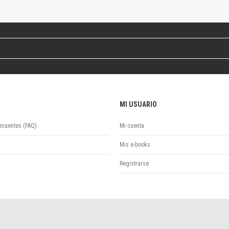
Revista de Ciencias Sociales. Segunda época
Fondo editorial
Biomedicina
Coediciones
Jornadas académicas
La ideología argentina
Libros de arte
Otros títulos
MI USUARIO
Textos para la enseñanza universitaria
Intersecciones
ecuentes (FAQ)
Mi cuenta
Convergencia. Entre memoria y sociedad
Filosofía y ciencia
Mis e-books
Política
Registrarse
Serie Clásica
Serie Contemporánea
Unidad de Publicaciones del Departamento de Ciencia y Tecnología
Colecciones
Universidad Virtual de Quilmes