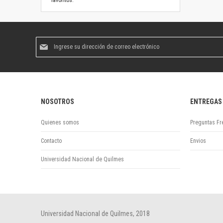
favoritos.
Suscríbase
al
boletín
informativo:
NOSOTROS
ENTREGAS
Quienes somos
Preguntas Fr
Contacto
Envios
Universidad Nacional de Quilmes
Universidad Nacional de Quilmes, 2018