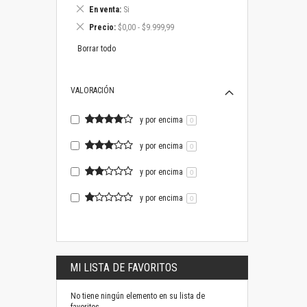
este
Eliminar
En venta
Si
artículo
este
Eliminar
Precio
$0,00 - $9.999,99
artículo
este
artículo
Borrar todo
VALORACIÓN
y por encima
0
y por encima
0
y por encima
0
y por encima
0
MI LISTA DE FAVORITOS
No tiene ningún elemento en su lista de