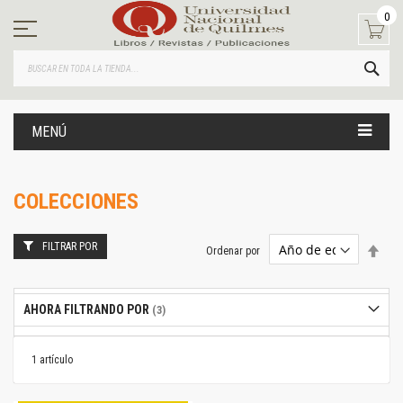
Ir
0
al
contenido
BUS
MENÚ
COLECCIONES
FILTRAR POR
Estab
Ordenar por
dire
desc
AHORA FILTRANDO POR
1
artículo