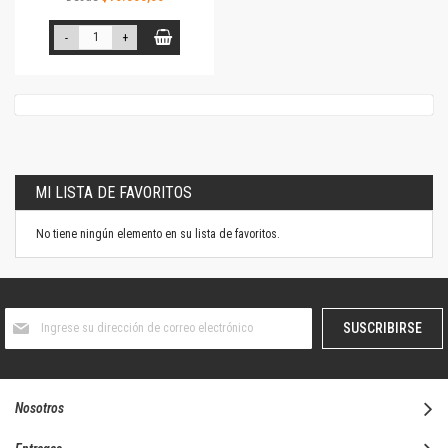
-
+
MI LISTA DE FAVORITOS
No tiene ningún elemento en su lista de favoritos.
Suscríbase
SUSCRIBIRSE
al
boletín
informativo:
Nosotros