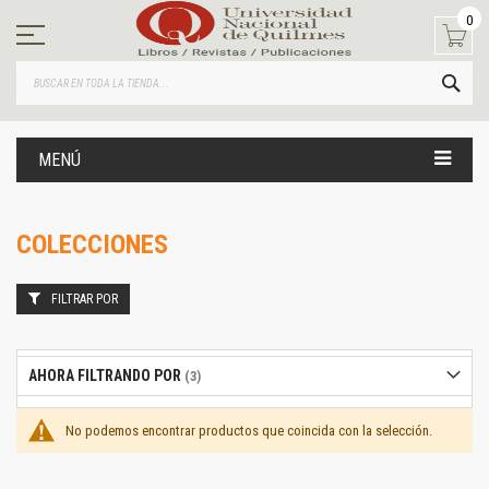
Ir
0
al
contenido
BUS
MENÚ
COLECCIONES
FILTRAR POR
AHORA FILTRANDO POR
No podemos encontrar productos que coincida con la selección.