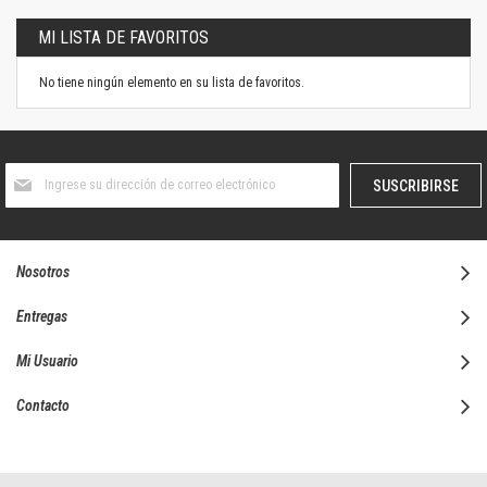
MI LISTA DE FAVORITOS
No tiene ningún elemento en su lista de favoritos.
Suscríbase
SUSCRIBIRSE
al
boletín
informativo:
Nosotros
Entregas
Mi Usuario
Contacto