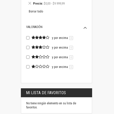
este
Eliminar
Precio
$0,00 - $9.999,99
artículo
este
artículo
Borrar todo
VALORACIÓN
y por encima
0
y por encima
0
y por encima
0
y por encima
0
MI LISTA DE FAVORITOS
No tiene ningún elemento en su lista de
favoritos.