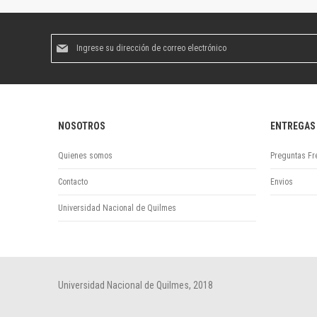
Suscríbase
al
boletín
informativo:
NOSOTROS
ENTREGAS
Quienes somos
Preguntas Fr
Contacto
Envios
Universidad Nacional de Quilmes
Universidad Nacional de Quilmes, 2018