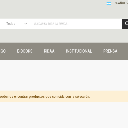
ESPAÑOL
Todas
TODAS
Publicaciones
OGO
E-BOOKS
RIDAA
INSTITUCIONAL
PRENSA
Editorial
Colecciones
Administración y economía
Coedición UNQ / Clacso
Coedición UNQ / UNC
Comunicación y cultura
Crímenes y violencias
podemos encontrar productos que coincida con la selección.
Cuadernos universitarios
Derechos humanos
Ediciones especiales
Géneros