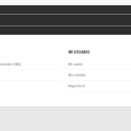
Revista de Ciencias Sociales. Segunda época
Fondo editorial
Biomedicina
Coediciones
Jornadas académicas
La ideología argentina
Libros de arte
MI USUARIO
Otros títulos
Textos para la enseñanza universitaria
ecuentes (FAQ)
Mi cuenta
Intersecciones
Convergencia. Entre memoria y sociedad
Mis e-books
Filosofía y ciencia
Registrarse
Política
Serie Clásica
Serie Contemporánea
Unidad de Publicaciones del Departamento de Ciencia y Tecnología
Colecciones
Universidad Virtual de Quilmes