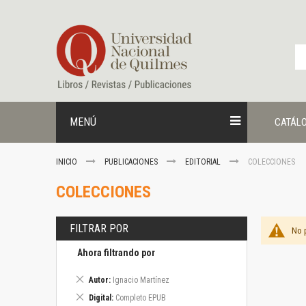
Ir
al
contenido
MENÚ
CATÁL
INICIO
PUBLICACIONES
EDITORIAL
COLECCIONES
COLECCIONES
FILTRAR POR
No 
Ahora filtrando por
Eliminar
Autor
Ignacio Martínez
este
Eliminar
Digital
Completo EPUB
artículo