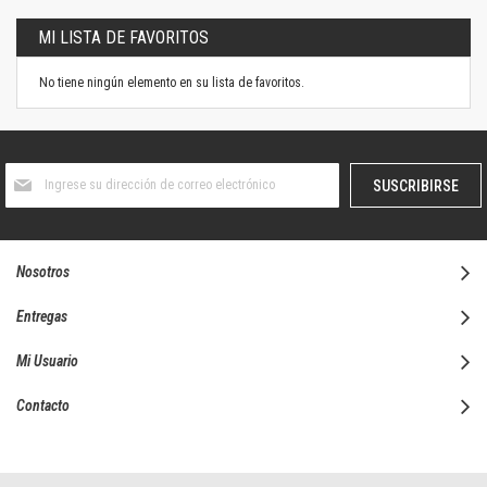
MI LISTA DE FAVORITOS
No tiene ningún elemento en su lista de favoritos.
Suscríbase
SUSCRIBIRSE
al
boletín
informativo:
Nosotros
Entregas
Mi Usuario
Contacto