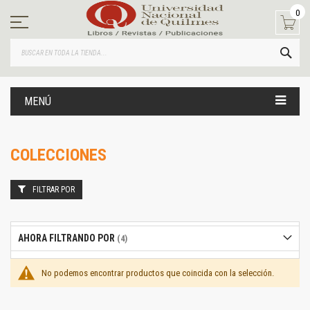
Ir
0
al
contenido
BUS
MENÚ
COLECCIONES
FILTRAR POR
AHORA FILTRANDO POR
No podemos encontrar productos que coincida con la selección.