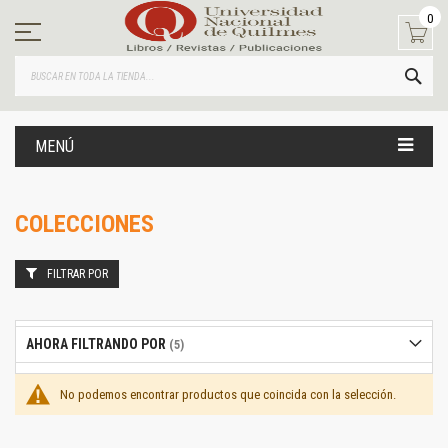
Ir
0
al
contenido
BUS
MENÚ
COLECCIONES
FILTRAR POR
AHORA FILTRANDO POR
No podemos encontrar productos que coincida con la selección.