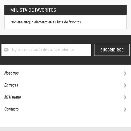
MI LISTA DE FAVORITOS
No tiene ningún elemento en su lista de favoritos.
Suscríbase
SUSCRIBIRSE
al
boletín
informativo:
Nosotros
Entregas
Mi Usuario
Contacto