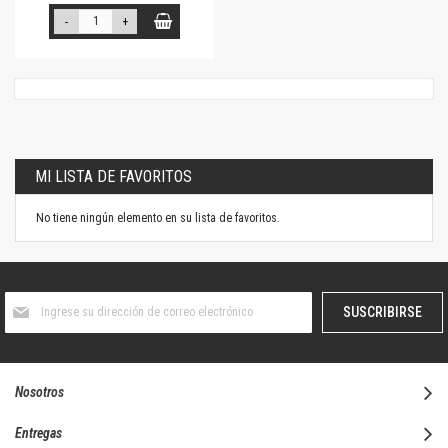
-
+
MI LISTA DE FAVORITOS
No tiene ningún elemento en su lista de favoritos.
Suscríbase
SUSCRIBIRSE
al
boletín
informativo:
Nosotros
Entregas