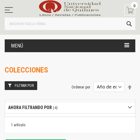
Ir
0
al
contenido
BUS
MENÚ
COLECCIONES
FILTRAR POR
Estab
Ordenar por
dire
desc
AHORA FILTRANDO POR
1
artículo