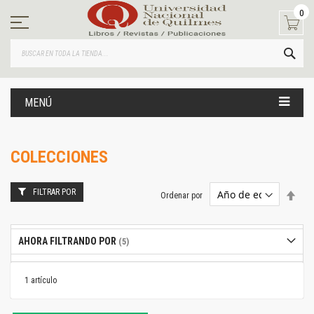
Ir
0
al
contenido
BUS
MENÚ
COLECCIONES
FILTRAR POR
Estab
Ordenar por
dire
desc
AHORA FILTRANDO POR
1
artículo