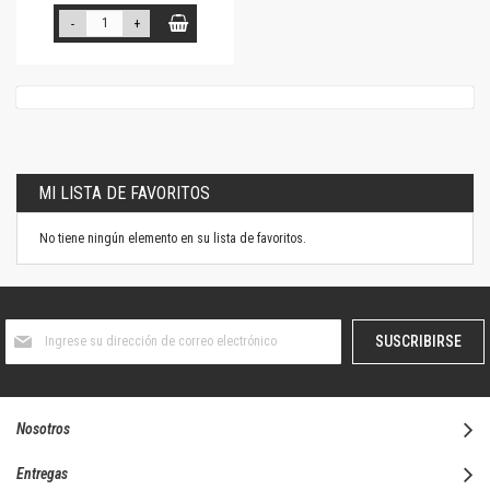
-
+
MI LISTA DE FAVORITOS
No tiene ningún elemento en su lista de favoritos.
Suscríbase
SUSCRIBIRSE
al
boletín
informativo:
Nosotros
Entregas