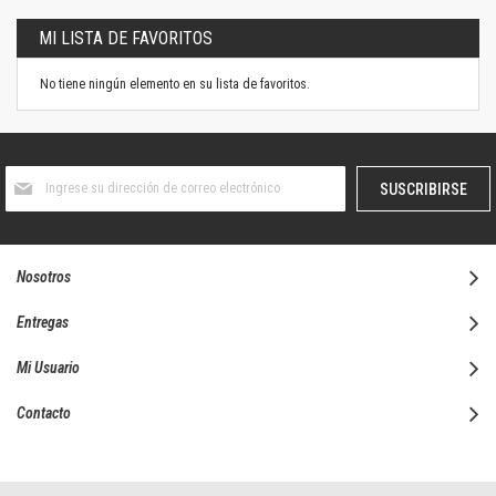
MI LISTA DE FAVORITOS
No tiene ningún elemento en su lista de favoritos.
Suscríbase
SUSCRIBIRSE
al
boletín
informativo:
Nosotros
Entregas
Mi Usuario
Contacto