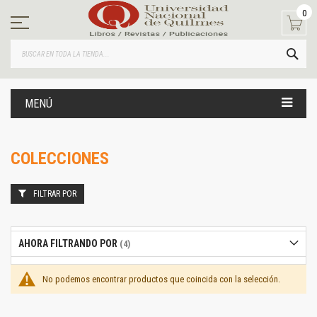
Ir
0
al
contenido
BUS
MENÚ
COLECCIONES
FILTRAR POR
AHORA FILTRANDO POR
No podemos encontrar productos que coincida con la selección.