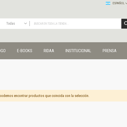
ESPAÑOL
Todas
TODAS
Publicaciones
OGO
E-BOOKS
RIDAA
INSTITUCIONAL
PRENSA
Editorial
Colecciones
Administración y economía
Coedición UNQ / Clacso
Coedición UNQ / UNC
Comunicación y cultura
Crímenes y violencias
podemos encontrar productos que coincida con la selección.
Cuadernos universitarios
Derechos humanos
Ediciones especiales
Géneros