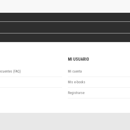
Revista de Ciencias Sociales. Segunda época
Fondo editorial
Biomedicina
Coediciones
Jornadas académicas
La ideología argentina
Libros de arte
Otros títulos
MI USUARIO
Textos para la enseñanza universitaria
Intersecciones
ecuentes (FAQ)
Mi cuenta
Convergencia. Entre memoria y sociedad
Filosofía y ciencia
Mis e-books
Política
Registrarse
Serie Clásica
Serie Contemporánea
Unidad de Publicaciones del Departamento de Ciencia y Tecnología
Colecciones
Universidad Virtual de Quilmes