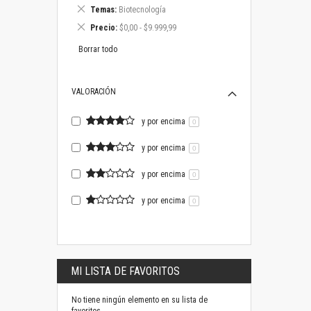
este
Eliminar
Temas
Biotecnología
artículo
este
Eliminar
Precio
$0,00 - $9.999,99
artículo
este
artículo
Borrar todo
VALORACIÓN
y por encima
0
y por encima
0
y por encima
0
y por encima
0
MI LISTA DE FAVORITOS
No tiene ningún elemento en su lista de