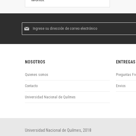
favoritos.
Suscríbase
al
boletín
informativo:
NOSOTROS
ENTREGAS
Quienes somos
Preguntas Fr
Contacto
Envios
Universidad Nacional de Quilmes
Universidad Nacional de Quilmes, 2018