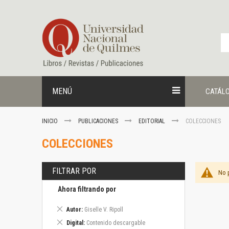
Ir
al
contenido
MENÚ
CATÁL
INICIO
PUBLICACIONES
EDITORIAL
COLECCIONES
COLECCIONES
FILTRAR POR
No 
Ahora filtrando por
Eliminar
Autor
Giselle V. Ripoll
este
Eliminar
Digital
Contenido descargable
artículo