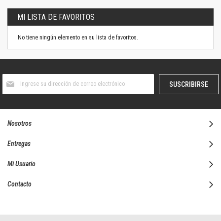
MI LISTA DE FAVORITOS
No tiene ningún elemento en su lista de favoritos.
Suscríbase
SUSCRIBIRSE
al
boletín
informativo:
Nosotros
Entregas
Mi Usuario
Contacto