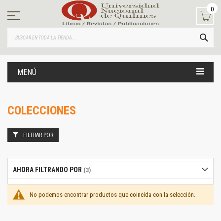
Ir
0
al
contenido
BUS
MENÚ
COLECCIONES
FILTRAR POR
AHORA FILTRANDO POR
No podemos encontrar productos que coincida con la selección.